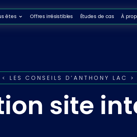
ous êtes
Offres irrésistibles
Études de cas
À propo
us êtes
Offres irrésistibles
Études de cas
À pro
< LES CONSEILS D’ANTHONY LAC >
ion site in