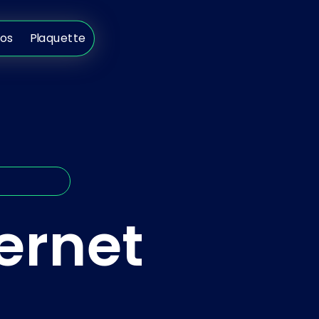
s
Plaquette
pos
Plaquette
ternet