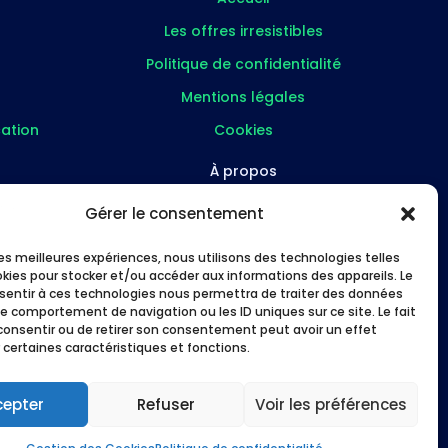
Les offres irresistibles
Politique de confidentialité
Mentions légales
ation
Cookies
À propos
FAQ
Gérer le consentement
re
À propos
 les meilleures expériences, nous utilisons des technologies telles
Études de cas
okies pour stocker et/ou accéder aux informations des appareils. Le
nsentir à ces technologies nous permettra de traiter des données
s
Me suivre
le comportement de navigation ou les ID uniques sur ce site. Le fait
consentir ou de retirer son consentement peut avoir un effet
 certaines caractéristiques et fonctions.
cepter
Refuser
Voir les préférences
 les pros en Lot-et-Garonne