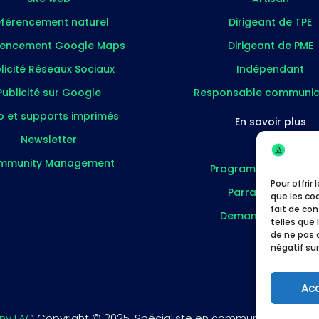
férencement naturel
Dirigeant de TPE
rencement Google Maps
Dirigeant de PME
licité Réseaux Sociaux
Indépendant
Publicité sur Google
Responsable communic
o et supports imprimés
En savoir plus
Newsletter
Blog
mmunity Management
Programme partenai
Pour offrir
Parrainer un pro
que les co
fait de co
Demander un devi
telles que 
de ne pas 
négatif sur
Ac
ny LAC
Copyright © 2025. Spécialiste en communication pour