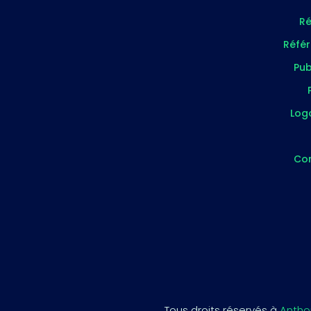
Ré
Réfé
Pub
Log
Co
Tous droits réservés à
Antho