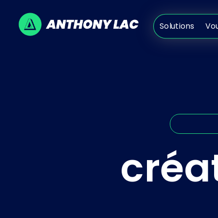
Solutions
V
Solutions
Vo
créat