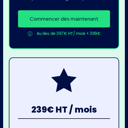
Commencer dès maintenant
Au lieu de 397€ HT/ mois + 399€
p

239€ HT / mois