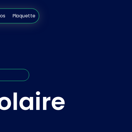
s
Plaquette
pos
Plaquette
olaire