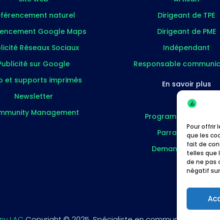
férencement naturel
Dirigeant de TPE
rencement Google Maps
Dirigeant de PME
licité Réseaux Sociaux
Indépendant
Publicité sur Google
Responsable communic
o et supports imprimés
En savoir plus
Newsletter
Blog
mmunity Management
Programme partenai
Pour offrir
Parrainer un pro
que les co
fait de co
Demander un devi
telles que 
de ne pas 
négatif sur
Ac
ny LAC
Copyright © 2025. Spécialiste en communication pour