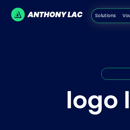
Solutions
V
Solutions
Vo
logo 