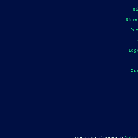
Ré
Réfé
Pub
Log
Co
Tous droits réservés à
Antho