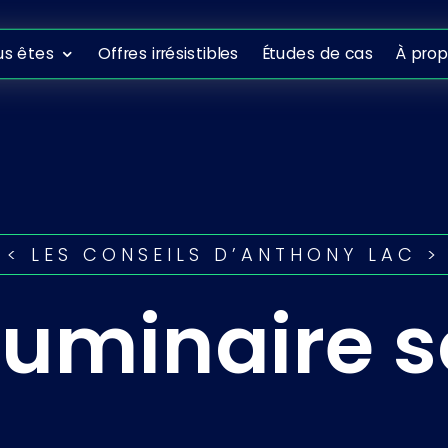
ous êtes
Offres irrésistibles
Études de cas
À propo
us êtes
Offres irrésistibles
Études de cas
À pro
< LES CONSEILS D’ANTHONY LAC >
luminaire s