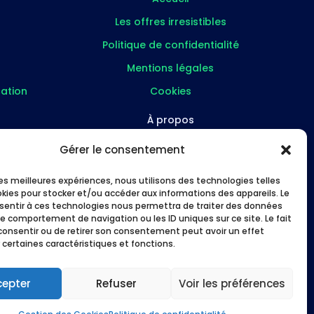
Les offres irresistibles
Politique de confidentialité
Mentions légales
ation
Cookies
À propos
FAQ
Gérer le consentement
re
À propos
 les meilleures expériences, nous utilisons des technologies telles
Études de cas
okies pour stocker et/ou accéder aux informations des appareils. Le
nsentir à ces technologies nous permettra de traiter des données
s
Me suivre
le comportement de navigation ou les ID uniques sur ce site. Le fait
consentir ou de retirer son consentement peut avoir un effet
 certaines caractéristiques et fonctions.
cepter
Refuser
Voir les préférences
 les pros en Lot-et-Garonne