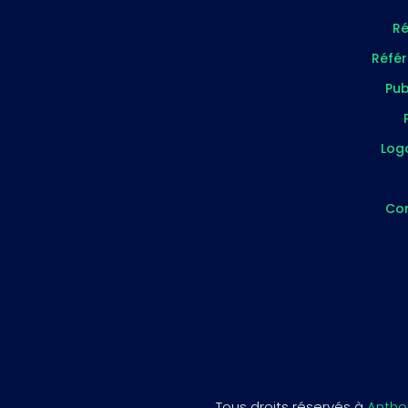
Ré
Réfé
Pub
Log
Co
Tous droits réservés à
Antho