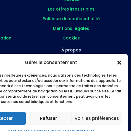
Les offres irresistibles
Politique de confidentialité
Mentions légales
ation
Cookies
À propos
FAQ
Gérer le consentement
re
À propos
 les meilleures expériences, nous utilisons des technologies telles
Études de cas
okies pour stocker et/ou accéder aux informations des appareils. Le
nsentir à ces technologies nous permettra de traiter des données
s
Me suivre
le comportement de navigation ou les ID uniques sur ce site. Le fait
consentir ou de retirer son consentement peut avoir un effet
 certaines caractéristiques et fonctions.
cepter
Refuser
Voir les préférences
 les pros en Lot-et-Garonne