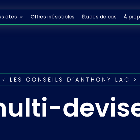
ous êtes
Offres irrésistibles
Études de cas
À propo
us êtes
Offres irrésistibles
Études de cas
À pro
< LES CONSEILS D’ANTHONY LAC >
ulti-devis