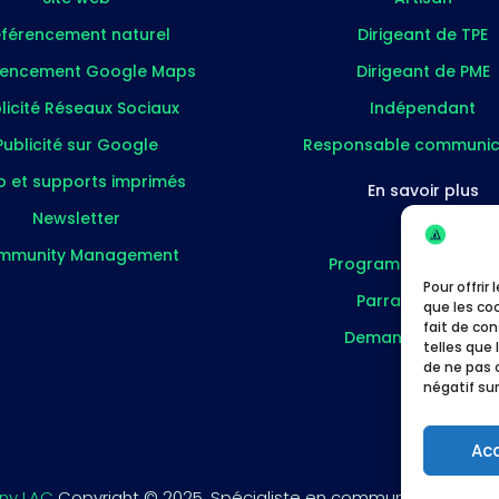
férencement naturel
Dirigeant de TPE
rencement Google Maps
Dirigeant de PME
licité Réseaux Sociaux
Indépendant
Publicité sur Google
Responsable communic
o et supports imprimés
En savoir plus
Newsletter
Blog
mmunity Management
Programme partenai
Pour offrir
Parrainer un pro
que les co
fait de co
Demander un devi
telles que 
de ne pas 
négatif sur
Ac
ny LAC
Copyright © 2025. Spécialiste en communication pour