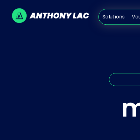
Solutions
V
Solutions
Vo
m