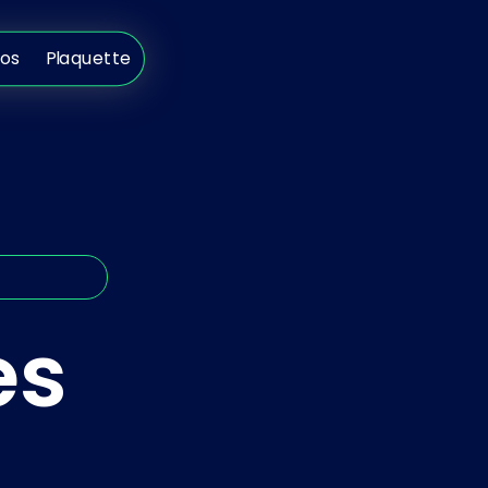
s
Plaquette
pos
Plaquette
es