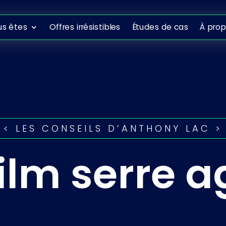
ous êtes
Offres irrésistibles
Études de cas
À propo
us êtes
Offres irrésistibles
Études de cas
À pro
< LES CONSEILS D’ANTHONY LAC >
ilm serre a