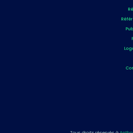
Ré
Réfé
Pub
Log
Co
Tous droits réservés à
Antho