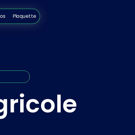
s
Plaquette
pos
Plaquette
gricole