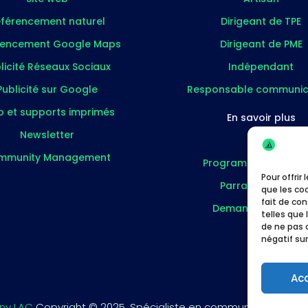
férencement naturel
Dirigeant de TPE
rencement Google Maps
Dirigeant de PME
licité Réseaux Sociaux
Indépendant
Publicité sur Google
Responsable communic
o et supports imprimés
En savoir plus
Newsletter
Blog
mmunity Management
Programme partenai
Pour offrir
Parrainer un pro
que les co
fait de co
Demander un devi
telles que 
de ne pas 
négatif sur
Ac
ny LAC
Copyright © 2025. Spécialiste en communication pour