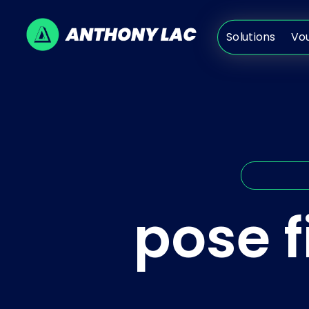
Solutions
V
Solutions
Vo
pose f