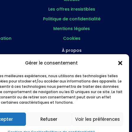
Les offres irresistibles
Politique de confidentialité
Mentions légales
ation
Cookies
À propos
FAQ
Gérer le consentement
re
À propos
 les meilleures expériences, nous utilisons des technologies telles
Études de cas
okies pour stocker et/ou accéder aux informations des appareils. Le
nsentir à ces technologies nous permettra de traiter des données
s
Me suivre
le comportement de navigation ou les ID uniques sur ce site. Le fait
consentir ou de retirer son consentement peut avoir un effet
 certaines caractéristiques et fonctions.
cepter
Refuser
Voir les préférences
 les pros en Lot-et-Garonne