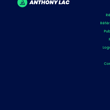
Ré
Réfé
Pub
Log
Co