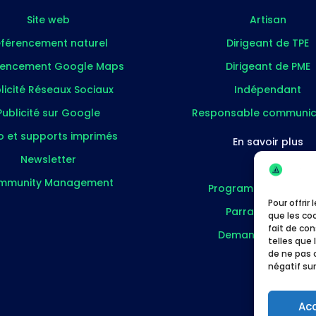
Site web
Artisan
férencement naturel
Dirigeant de TPE
rencement Google Maps
Dirigeant de PME
licité Réseaux Sociaux
Indépendant
Publicité sur Google
Responsable communic
o et supports imprimés
En savoir plus
Newsletter
Blog
mmunity Management
Programme partenai
Pour offrir
Parrainer un pro
que les co
fait de co
Demander un devi
telles que 
de ne pas 
négatif sur
Ac