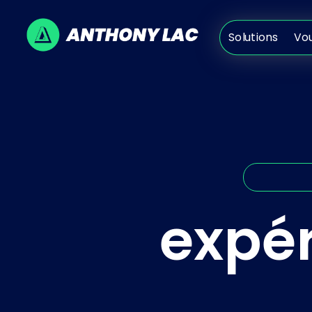
Solutions
V
Solutions
Vo
expér