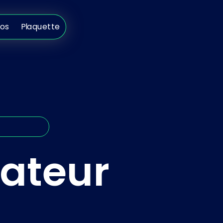
s
Plaquette
pos
Plaquette
sateur