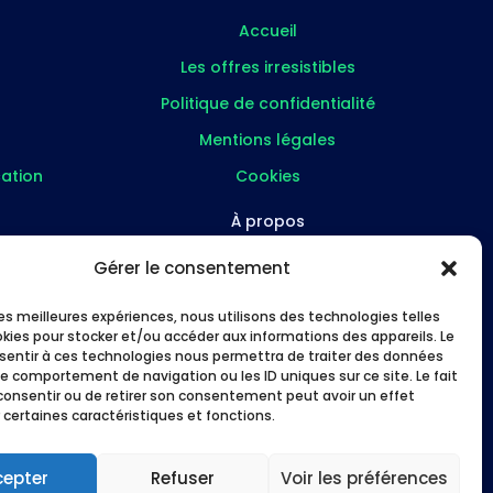
Accueil
Les offres irresistibles
Politique de confidentialité
Mentions légales
ation
Cookies
À propos
FAQ
Gérer le consentement
re
À propos
 les meilleures expériences, nous utilisons des technologies telles
Études de cas
okies pour stocker et/ou accéder aux informations des appareils. Le
nsentir à ces technologies nous permettra de traiter des données
s
Me suivre
le comportement de navigation ou les ID uniques sur ce site. Le fait
consentir ou de retirer son consentement peut avoir un effet
 certaines caractéristiques et fonctions.
cepter
Refuser
Voir les préférences