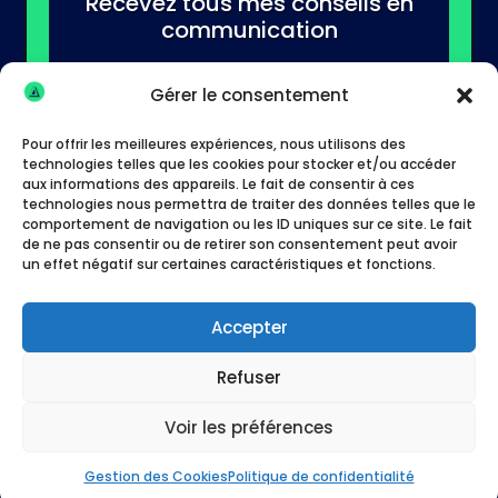
Recevez tous mes conseils en
communication
Gérer le consentement
Pour offrir les meilleures expériences, nous utilisons des
technologies telles que les cookies pour stocker et/ou accéder
aux informations des appareils. Le fait de consentir à ces
technologies nous permettra de traiter des données telles que le
S'abonner
comportement de navigation ou les ID uniques sur ce site. Le fait
de ne pas consentir ou de retirer son consentement peut avoir
un effet négatif sur certaines caractéristiques et fonctions.
Accepter
Refuser
Tous droits réservés à
Anthony LAC
Copyright ©
Voir les préférences
2025. Spécialiste en communication pour les
pros en Lot-et-Garonne
Gestion des Cookies
Politique de confidentialité