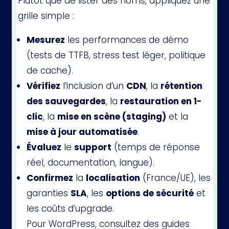
Plutôt que de lister des noms, appliquez une
grille simple :
Mesurez
les performances de démo
(tests de TTFB, stress test léger, politique
de cache).
Vérifiez
l’inclusion d’un
CDN
, la
rétention
des sauvegardes
, la
restauration en 1-
clic
, la
mise en scène (staging)
et la
mise à jour automatisée
.
Évaluez
le
support
(temps de réponse
réel, documentation, langue).
Confirmez
la
localisation
(France/UE), les
garanties
SLA
, les
options de sécurité
et
les coûts d’upgrade.
Pour WordPress, consultez des guides