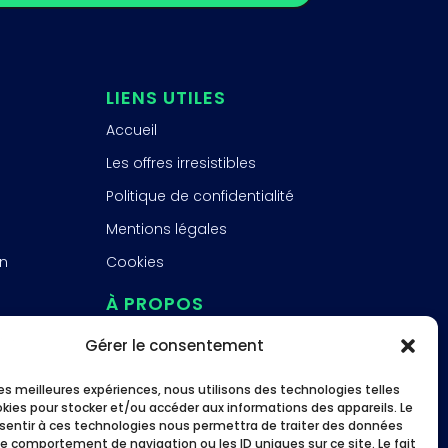
LIENS UTILES
Accueil
Les offres irresistibles
Politique de confidentialité
Mentions légales
n
Cookies
À PROPOS
FAQ
Gérer le consentement
À propos
 les meilleures expériences, nous utilisons des technologies telles
Études de cas
okies pour stocker et/ou accéder aux informations des appareils. Le
nsentir à ces technologies nous permettra de traiter des données
ME SUIVRE
le comportement de navigation ou les ID uniques sur ce site. Le fait