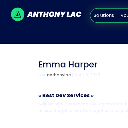
Solutions
V
Solutions
Vo
Emma Harper
par
anthonylac
|
Août 6, 2023
« Best Dev Services »
Adipiscing elit maecenas vel egestas leo borb
tincidunt eget lorem. Nam eget enim et jus