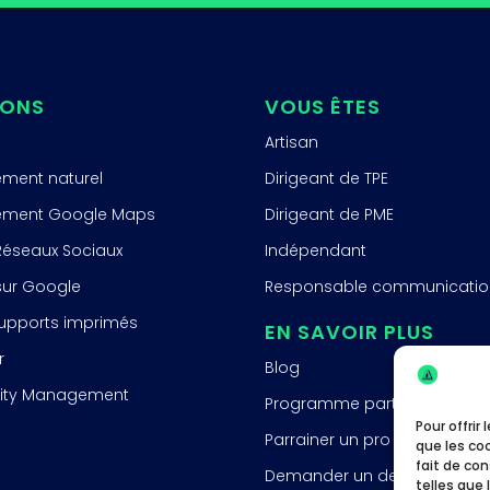
IONS
VOUS ÊTES
Artisan
ement naturel
Dirigeant de TPE
ement Google Maps
Dirigeant de PME
 Réseaux Sociaux
Indépendant
 sur Google
Responsable communicatio
supports imprimés
EN SAVOIR PLUS
r
Blog
ty Management
Programme partenaire
Pour offrir
Parrainer un pro
que les co
fait de co
Demander un devis
telles que 