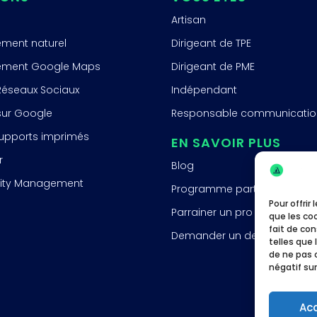
Artisan
ement naturel
Dirigeant de TPE
ement Google Maps
Dirigeant de PME
 Réseaux Sociaux
Indépendant
 sur Google
Responsable communicatio
supports imprimés
EN SAVOIR PLUS
r
Blog
ty Management
Programme partenaire
Pour offrir
Parrainer un pro
que les co
fait de co
Demander un devis
telles que 
de ne pas 
négatif sur
Ac