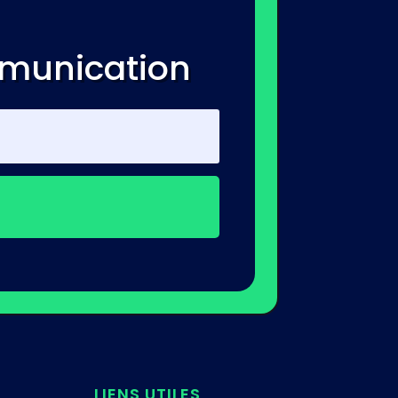
mmunication
LIENS UTILES