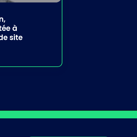
n,
tée à
e site