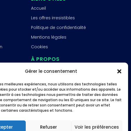
Accueil
Les offres irresistibles
Politique de confidentialité
Mentions légales
n
Cookies
À PROPOS
FAQ
Gérer le consentement
À propos
 les meilleures expériences, nous utilisons des technologies telles
Études de cas
okies pour stocker et/ou accéder aux informations des appareils. Le
nsentir à ces technologies nous permettra de traiter des données
ME SUIVRE
le comportement de navigation ou les ID uniques sur ce site. Le fait
consentir ou de retirer son consentement peut avoir un effet
 certaines caractéristiques et fonctions.
cepter
Refuser
Voir les préférences