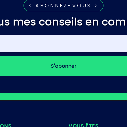
< ABONNEZ-VOUS >
us mes conseils en co
S'abonner
IONS
VOUS ÊTES