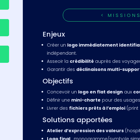
< MISSION
Enjeux
Créer un
logo immédiatement identifia
indépendant.
Asseoir la
crédibilité
auprès des voyageur
Garantir des
déclinaisons multi-suppor
Objectifs
Concevoir un
logo en flat design
aux
co
Définir une
mini-charte
pour des usages 
Livrer des
fichiers prêts à l’emploi
(print
Solutions apportées
Atelier d’expression des valeurs
(hospit
Logo final
: monogramme/symbole simple