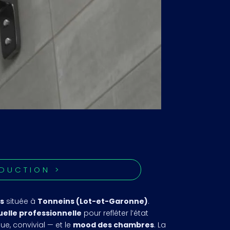
ODUCTION >
s
située à
Tonneins (Lot-et-Garonne)
.
suelle professionnelle
pour refléter l’état
e, convivial — et le
mood des chambres
. La