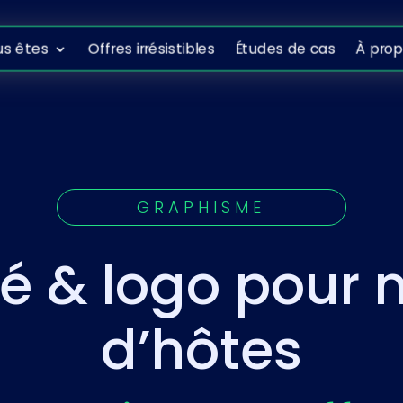
ous êtes
Offres irrésistibles
Études de cas
À propo
us êtes
Offres irrésistibles
Études de cas
À pro
GRAPHISME
té & logo pour
d’hôtes