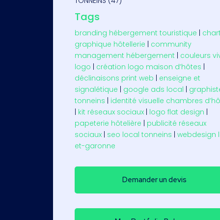
TONNEINS (47)
Tags
branding hébergement touristique
|
char
graphique hôtellerie
|
community
management hébergement
|
couleurs vi
logo
|
création logo maison d’hôtes
|
déclinaisons print web
|
enseigne et
signalétique
|
google ads local
|
graphist
tonneins
|
identité visuelle chambres d’h
|
kit réseaux sociaux
|
logo flat design
|
papeterie hôtelière
|
publicité réseaux
sociaux
|
seo local tonneins
|
webdesign l
et-garonne
Demander un devis