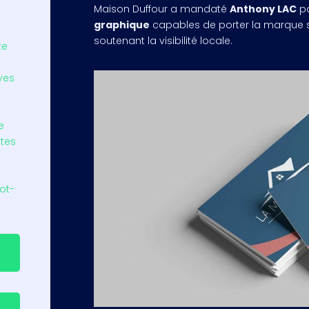
Maison Duffour a mandaté
Anthony LAC
po
graphique
capables de porter la marque s
soutenant la visibilité locale.
te
ves
e
ôtes
ot-