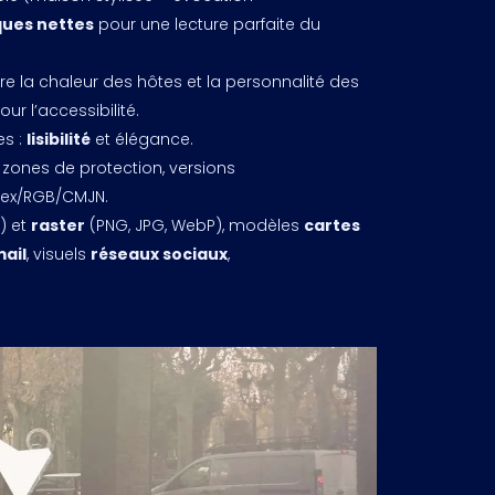
ues nettes
pour une lecture parfaite du
re la chaleur des hôtes et la personnalité des
ur l’accessibilité.
s :
lisibilité
et élégance.
 zones de protection, versions
 hex/RGB/CMJN.
G) et
raster
(PNG, JPG, WebP), modèles
cartes
ail
, visuels
réseaux sociaux
,