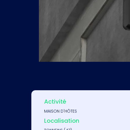
Activité
MAISON D'HÔTES
Localisation