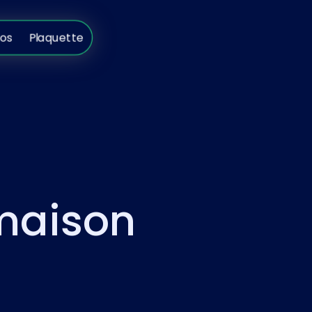
s
Plaquette
pos
Plaquette
 maison