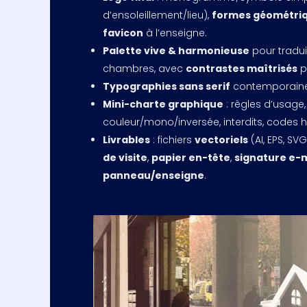
d’ensoleillement/lieu),
formes géométriq
favicon
à l’enseigne.
Palette vive & harmonieuse
pour tradui
chambres, avec
contrastes maîtrisés
po
Typographies sans serif
contemporaine
Mini-charte graphique
: règles d’usage,
couleur/mono/inversée, interdits, codes
Livrables
: fichiers
vectoriels
(AI, EPS, SV
de visite
,
papier en-tête
,
signature e-m
panneau/enseigne
.