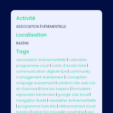
Activité
ASSOCIATION ÉVÉNEMENTIELLE
Localisation
BAZENS
Tags
association événementielle
|
calendrier
programme court
|
carte d’accès foire
|
communication digitale tpe
|
community
management événement
|
conception
onepage evenement
|
création site web Lot-
et-Garonne
|
foire bio bazens
|
formulaire
exposants bénévoles
|
google ads local
|
navigation fluide
|
newsletter événementielle
|
programme foire bio
|
référencement local
bazens
|
salon bio nouvelle-aquitaine
|
seo