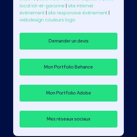
local lot-et-garonne
|
site internet
évènement
|
site responsive événement
|
webdesign couleurs logo
Demander un devis
Mon Portfolio Behance
Mon Portfolio Adobe
Mes réseaux sociaux